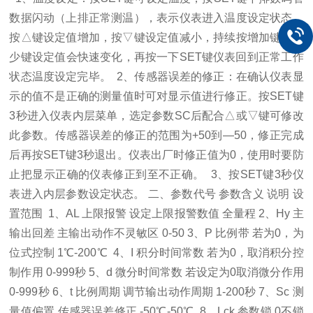
数据闪动（上排正常测温），表示仪表进入温度设定状态，
按△键设定值增加，按▽键设定值减小，持续按增加键或减
少键设定值会快速变化，再按一下SET键仪表回到正常工作
状态温度设定完毕。 2、传感器误差的修正：在确认仪表显
示的值不是正确的测量值时可对显示值进行修正。按SET键
3秒进入仪表内层菜单，选定参数SC后配合△或▽键可修改
此参数。传感器误差的修正的范围为+50到—50，修正完成
后再按SET键3秒退出。仪表出厂时修正值为0，使用时要防
止把显示正确的仪表修正到至不正确。 3、按SET键3秒仪
表进入内层参数设定状态。 二、参数代号 参数含义 说明 设
置范围 1、AL 上限报警 设定上限报警数值 全量程 2、Hy 主
输出回差 主输出动作不灵敏区 0-50 3、P 比例带 若为0，为
位式控制 1℃-200℃ 4、I 积分时间常数 若为0，取消积分控
制作用 0-999秒 5、d 微分时间常数 若设定为0取消微分作用
0-999秒 6、t 比例周期 调节输出动作周期 1-200秒 7、Sc 测
量值偏置 传感器误差修正 -50℃-50℃ 8、Lck 参数锁 0不锁