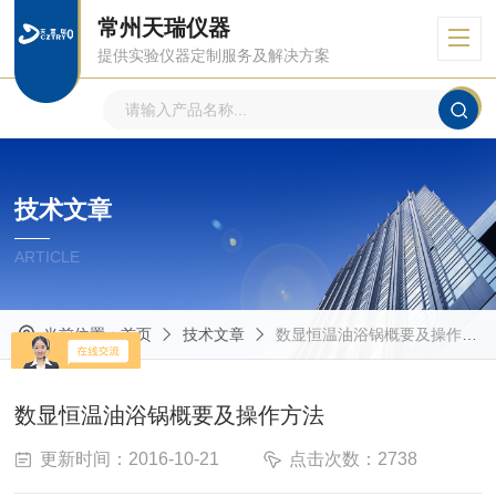
常州天瑞仪器
提供实验仪器定制服务及解决方案
技术文章
ARTICLE
当前位置：
首页
技术文章
数显恒温油浴锅概要及操作方法
数显恒温油浴锅概要及操作方法
更新时间：2016-10-21
点击次数：2738