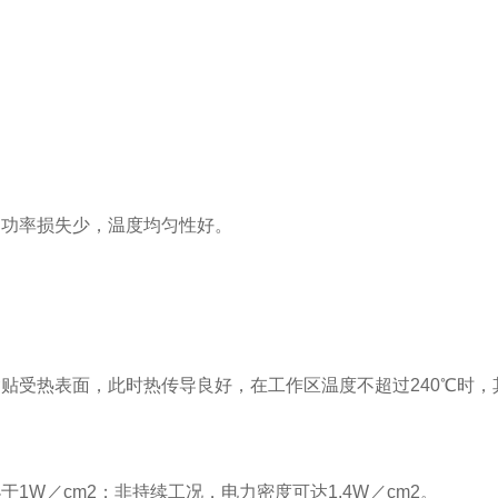
。
，功率损失少，温度均匀性好。
。
贴受热表面，此时热传导良好，在工作区温度不超过240℃时，其
1W／cm2；非持续工况，电力密度可达1.4W／cm2。