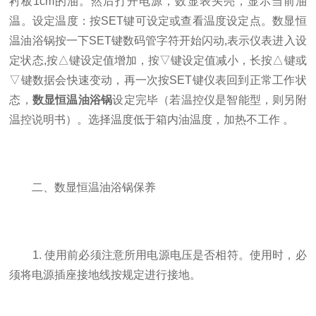
衬板1cm的油。然后打开电源，数显表头亮，显示当前油
温。设定温度：按SET键可设定或查看温度设定点。数显恒
温油浴锅按一下SET键数码管字符开始闪动,表示仪表进入设
定状态,按△键设定值增加，按▽键设定值减小，长按△键或
▽键数据会快速变动，再一次按SET键仪表回到正常工作状
态，
数显恒温油浴锅
设定完毕（若温控仪是智能型，则另附
温控说明书）。选择温度低于箱内油温度，加热不工作 。
二、数显恒温油浴锅保养
1. 使用前必须注意所用电源电压是否相符。使用时，必
须将电源插座接地线按规定进行接地。