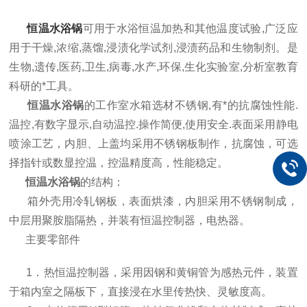
恒温水浴锅
可用于水浴恒温加热和其他温度试验,广泛应
用于干燥,浓缩,蒸馏,浸渍化学试剂,浸渍药品和生物制剂。是
生物,遗传,医药,卫生,病毒,水产,环保,生化实验室,分析室教育
科研的*工具。
恒温水浴锅
的工作室水箱选材不锈钢,有*的抗腐蚀性能.
温控,有数字显示,自动温控.操作简便,使用安全.表面采用静电
喷涂工艺，内胆、上盖均采用不锈钢板制作，抗腐蚀，可选
择指针或数显控温，控温精度高，性能稳定。
恒温水浴锅
的结构：
箱外壳用冷轧钢板，表面烘漆，内胆采用不锈钢制成，
中层用聚胺脂隔热，并装有恒温控制器，电热器。
主要零部件
1．热恒温控制器，采用因钢和黄铜管为感热元件，装置
于箱内室之隔板下，直接浸在水里传热快、灵敏度高。