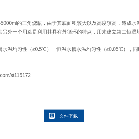
-5000ml
的三角烧瓶，由于其底面积较大以及高度较高，造成水
其另外一个用途是利用其具有外循环的特点，用来建立第二恒温
锅水温均匀性（
≤0.5℃
），恒温水槽水温均匀性（
≤0.05℃
），同
com/st115172
文件下载