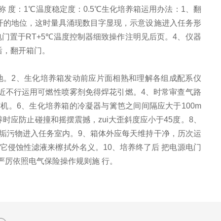
匀称 度：1℃温度稳定度：0.5℃生化培养箱运用办法：1、翻
开的地位，这时量具涌现数目字显现，示意设施进入任务形
门置于RT+5℃温度控制器细致操作注明见后页。4、仪器
后，翻开箱门。
地。2、生化培养箱发动前应片面相熟和理解各组成配系仪
近不行运用可燃性喷雾剂免得焊花引燃。4、时常审查气路
机。6、生化培养箱的冷凝器与篱笆之间间隔应大于100m
时应防止碰撞和摇摆震撼，zui大歪斜度应小于45度。8、
垢污物进入任务室内。9、箱体外应每天维持干净，历次运
它侵蚀性滤液来檫拭外名义。10、培养终了后 把电源电门
严厉依照电气保险操作规则施 行。