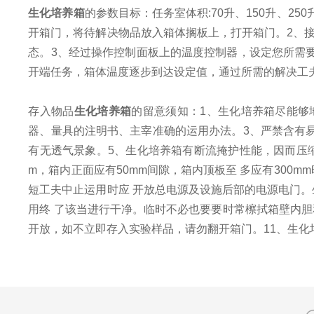
生化培养箱
的参数目标：任务室体积:70升、150升、250
开箱门，将待解决物品放入箱体搁板上，打开箱门。2、
态。3、经过操作控制面板上的温度控制器，设定您所需要
开端任务，箱体温度逐步到达设定值，通过所需的解决工
存入物品
生化培养箱
的留意须知：1、生化培养箱尽能够
器、量具的注明书、主宰准确的运用办法。3、严禁含有
有无透气景象。5、生化培养箱有断流掩护性能，因而压缩
m，箱内正面应有50mm间隙，箱内顶板至 多应有300
短工夫中止运用时应 开放总电源及设施后部的电源电门
用终 了该当进行干净。临时不必也要要时常檫拭箱壁内胆
开放，如不立即存入实验样品，请勿翻开箱门。11、生化