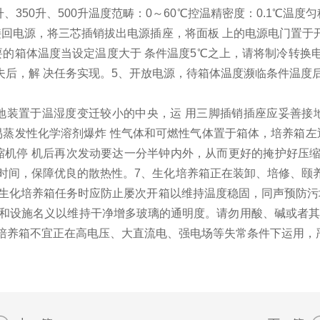
升、350升、500升温度范畴：0～60℃控温精密度：0.1℃温度
接回电源，将三芯插销拔出电源插座，将面板 上的电源电门置于
的箱体温度当设定温度大于 条件温度5℃之上，请将制冷转换电
夫后，解 决任务实现。5、开放电源，待箱体温度濒临条件温度
地装置于温湿度变迁较小的中央，运 用三脚插销插座应妥善接
易蒸发性化学溶剂爆炸 性气体和可燃性气体置于箱体，培养箱左
机停 机后再次发动要达一分半钟内外，从而更好的掩护好压缩
mm时间，保障优良的散热性。7、生化培养箱正在装卸、培修、颐养
。生化培养箱任务时应防止屡次开箱以维持温度稳固，同声预防污
和设施名义以维持干净增多玻璃的通明度。请勿用酸、碱或者其
培养箱不宜正在高电压、大直流电、强电场等失常条件下运用，