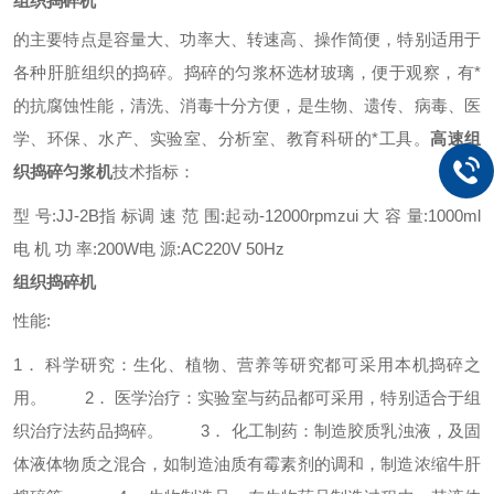
组织捣碎机
的主要特点是容量大、功率大、转速高、操作简便，特别适用于
各种肝脏组织的捣碎。捣碎的匀浆杯选材玻璃，便于观察，有*
的抗腐蚀性能，清洗、消毒十分方便，是生物、遗传、病毒、医
学、环保、水产、实验室、分析室、教育科研的*工具。
高速组
织捣碎匀浆机
技术指标：
型 号:JJ-2B
指 标
调 速 范 围:起动-12000rpm
zui 大 容 量:1000ml
电 机 功 率:200W
电 源:AC220V 50Hz
组织捣碎机
性能:
1． 科学研究：生化、植物、营养等研究都可采用本机捣碎之
用。
2． 医学治疗：实验室与药品都可采用，特别适合于组
织治疗法药品捣碎。
3． 化工制药：制造胶质乳浊液，及固
体液体物质之混合，如制造油质有霉素剂的调和，制造浓缩牛肝