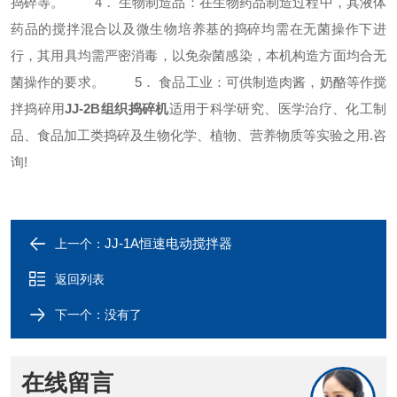
捣碎等。
4． 生物制造品：在生物药品制造过程中，其液体
药品的搅拌混合以及微生物培养基的捣碎均需在无菌操作下进
行，其用具均需严密消毒，以免杂菌感染，本机构造方面均合无
菌操作的要求。
5． 食品工业：可供制造肉酱，奶酪等作搅
拌捣碎用
JJ-2B组织捣碎机
适用于科学研究、医学治疗、化工制
品、食品加工类捣碎及生物化学、植物、营养物质等实验之用.咨
询!
JJ-1A恒速电动搅拌器
上一个：
返回列表
下一个：没有了
在线留言