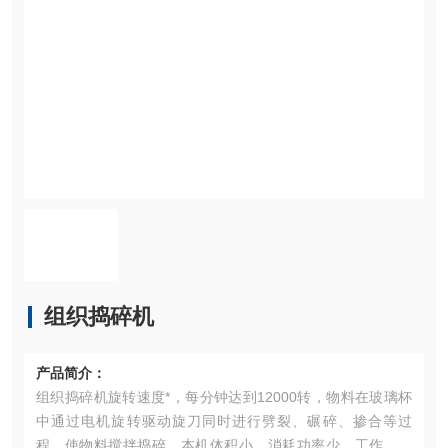
组织捣碎机
产品简介：
组织捣碎机旋转速度*，每分钟达到12000转，物料在玻璃杯
中通过电机旋转驱动旋刀同时进行劈裂、碾碎、掺合等过
程，使物料搅拌捣碎，本机体积小，消耗功率少，工作效率