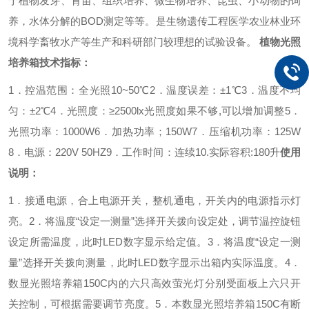
于植物发芽、育苗、组织培养、微生物培养、昆虫、小动物的饲
养，水体分解的BOD测定等等。是生物遗传工程医学农业林业环
境科学畜牧水产等生产和科研部门较理想的试验设备。
植物光照
培养箱
技术指标：
1．控温范围：全光照10~50℃
2．温度误差：±1℃
3．温度不均
匀：±2℃
4．光照度：≥2500lx光照度如果不够,可以增加调整
5．
光照功率：1000W
6．加热功率；150W
7．压缩机功率：125W
8．电源：220V 50HZ
9．工作时间：连续
10.实际容积:180升
使用
说明：
1．接通电源，合上电源开关，整机通电，开关内的电源指示灯
亮。
2．将温度“设定一测量”选择开关拨向设定处，调节温控旋钮
设定所需温度，此时LED数字显示给定值。
3．将温度“设定一测
量”选择开关拨向测量，此时LED数字显示出箱内实际温度。
4．
数显光照培养箱150C内的六只高效萤光灯分别受面板上六只开
关控制，可根据需要调节亮度。
5．本数显光照培养箱150C有断