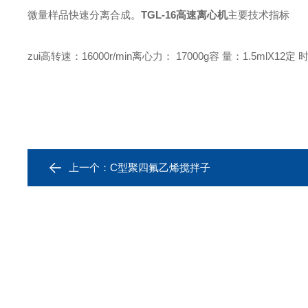
微量样品快速分离合成。
TGL-16高速离心机
主要技术指标
zui高转速：16000r/min
离心力： 17000g
容 量：1.5mlХ12
定 时
上一个：
C型聚四氟乙烯搅拌子