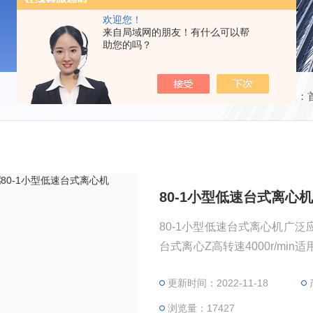
欢迎您！
来自局域网的朋友！有什么可以帮
助您的吗？
当前位置：
80-1小型低速台式离心
80-1小型低速台式离心机广
台式离心Z高转速4000r/m
时两种。
更新时间：2022-11-18
浏览量：17427