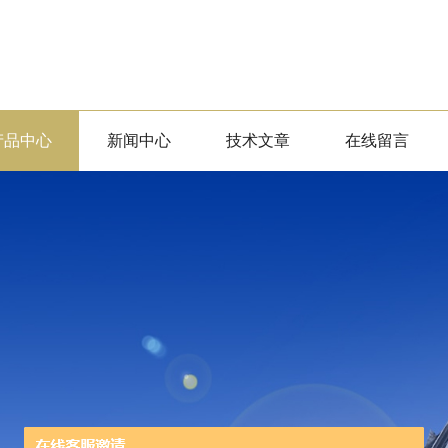
产品中心
新闻中心
技术文章
在线留言