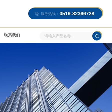
0519-82366728
服务热线：
联系我们