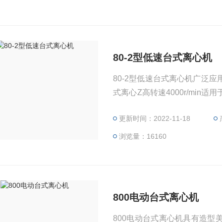
80-2型低速台式离心机
80-2型低速台式离心机广泛
式离心Z高转速4000r/mi
两种。
更新时间：2022-11-18
浏览量：16160
800电动台式离心机
800电动台式离心机具有造