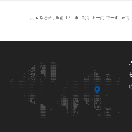
共 4 条记录，当前 1 / 1 页 首页 上一页 下一页 末