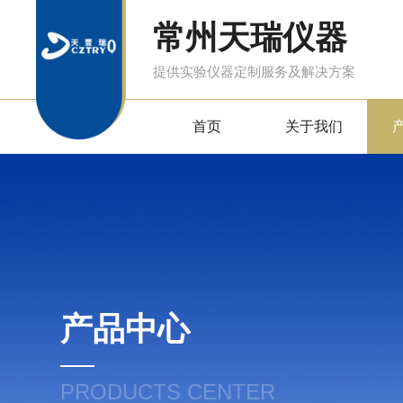
常州天瑞仪器
提供实验仪器定制服务及解决方案
首页
关于我们
产品中心
PRODUCTS CENTER