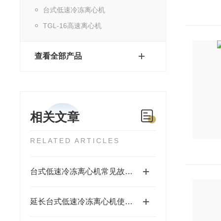
台式低速冷冻离心机
TGL-16高速离心机
查看全部产品
相关文章
RELATED ARTICLES
台式低速冷冻离心机常见故障排除
延长台式低速冷冻离心机使用寿命的小窍门，学会了吗？